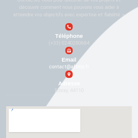
découvrir comment nous pouvons vous aider à
atteindre vos objectifs avec expertise et fiabilité. »
Téléphone
(+33) 0240280684
Email
contact@aftmp.fr
Adresse
Erbray, 44110