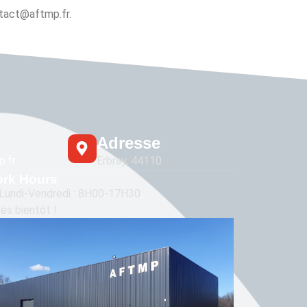
ntact@aftmp.fr.
Adresse
.fr
Erbray, 44110
rk Hours
Lundi-Vendredi : 8H00-17H30
rès bientôt !