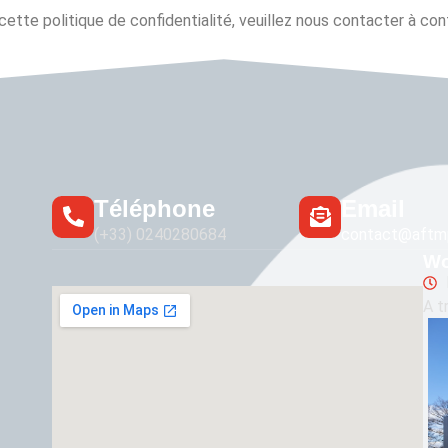
ette politique de confidentialité, veuillez nous contacter à co
Téléphone
Email
(+33) 0240280684
contact@aftmp
Wo
A t